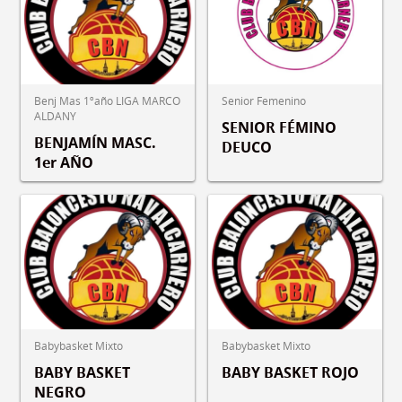
Benj Mas 1ºaño LIGA MARCO
Senior Femenino
ALDANY
SENIOR FÉMINO
BENJAMÍN MASC.
DEUCO
1er AÑO
Babybasket Mixto
Babybasket Mixto
BABY BASKET
BABY BASKET ROJO
NEGRO