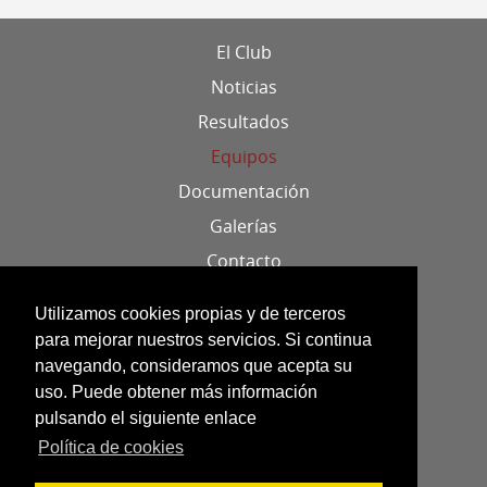
El Club
Noticias
Resultados
Equipos
Documentación
Galerías
Contacto
Localización
Utilizamos cookies propias y de terceros
para mejorar nuestros servicios. Si continua
Aviso legal
navegando, consideramos que acepta su
uso. Puede obtener más información
Política de cookies
pulsando el siguiente enlace
Datos identificativos
Política de cookies
Creado por webparaclubes.es